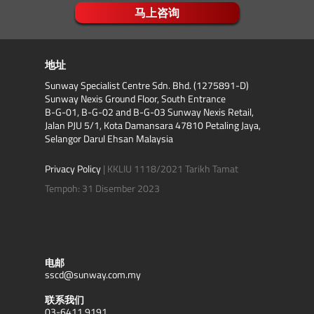
马上咨询
地址
Sunway Specialist Centre Sdn. Bhd. (1275891-D)
Sunway Nexis Ground Floor, South Entrance
B-G-01, B-G-02 and B-G-03 Sunway Nexis Retail,
Jalan PJU 5/1, Kota Damansara 47810 Petaling Jaya,
Selangor Darul Ehsan Malaysia
Privacy Policy
| KKLIU 1118/2021 Tarikh Tamat
Tempoh: 31 Disember 2023
电邮
sscd@sunway.com.my
联系我们
03-6411 9191