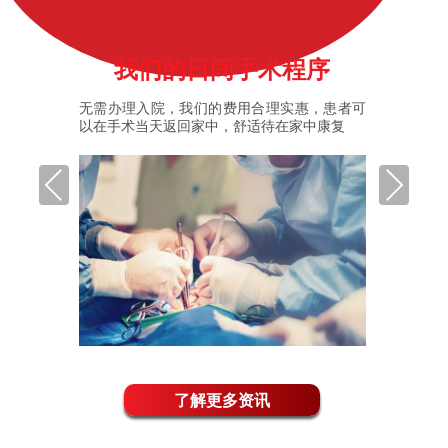
我们的日间手术程序
先进设施
无需办理入院，我们的费用合理实惠，患者可
我们的
疗人员团
以在手术当天返回家中，舒适待在家中康复
可，可
帮助人们
治疗和
Previous
Next
了解更多资讯