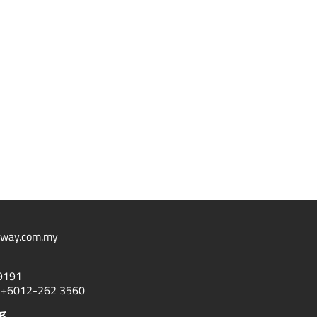
way.com.my
9191
6012-262 3560