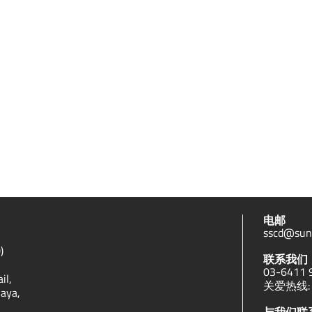
电邮
sscd@sun
)
联系我们
03-6411 
il,
关爱热线: +
Jaya,