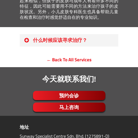
起来相似，但孩子的皮肤与成年人有着许多不同的
特征，因此可能需要用不同的方法来治疗孩子的皮
肤状况。另外，小儿皮肤专科医生也具备帮助儿童
在检查和治疗时感觉舒适自在的专业知识。
什么时候应该寻求治疗？
如果痣的颜色或大小出现变化。
← Back To All Services
如果您孩子皮肤上出现肿块、疣或其
他增生物。
如果您有皮肤疾病的家族病史。
今天就联系我们!
如果您发现孩子皮肤上的斑块变色或
皮肤色素减退。
预约会诊
如果您发现孩子的皮肤出现红肿或白
色状的凸起肿块。
马上咨询
如果您的孩子有瘙痒皮疹，通常是过
敏或湿疹的表现。
地址
如果您的孩子受到病毒、细菌或真菌
性皮肤感染。
Sunway Specialist Centre Sdn. Bhd. (1275891-D)