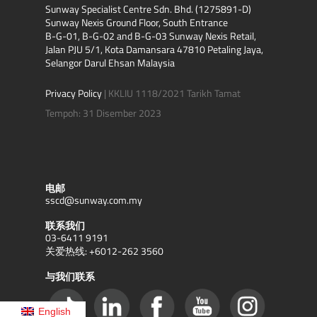
Sunway Specialist Centre Sdn. Bhd. (1275891-D)
脂肪肝疾病(非酒精性脂肪肝、酒精性
Sunway Nexis Ground Floor, South Entrance
脂肪肝）
B-G-01, B-G-02 and B-G-03 Sunway Nexis Retail,
Jalan PJU 5/1, Kota Damansara 47810 Petaling Jaya,
胆结石
Selangor Darul Ehsan Malaysia
胃炎
幽门螺杆菌
Privacy Policy
| KKLIU 1118/2021 Tarikh Tamat
肝炎（包括A型肝炎、B型肝炎、C型
Tempoh: 31 Disember 2023
肝炎，E型肝炎）
炎症性肠道疾病（克罗恩病、溃疡性
结肠炎）
大肠易激综合症
乳糖不耐症/吸收不良
电邮
sscd@sunway.com.my
肝癌/肿瘤
联系我们
03-6411 9191
关爱热线: +6012-262 3560
与我们联系
English