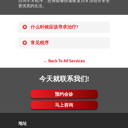
日间手术程序，您将能够快速恢复日常活动并享受
更优质的生活。
什么时候应该寻求治疗?
如果您年龄超过50岁则需要定期进行
常见程序
结直肠癌筛查。
如果您有排便异常问题。
胶囊内窥镜
如果您经常感觉胃灼热。
← Back To All Services
包括/不包括息肉切除术的结肠镜检查
如果您有长期持续性或急性的腹痛情
（俗称大肠镜）
况。
包括/不包括活检的胃镜检查
今天就联系我们!
如果您经常腹胀。
内窥镜静脉曲张结扎术
如果您有直肠出血的情况。
治疗性腹腔穿刺术
预约会诊
如果您有吞咽困难。
马上咨询
可能诊断出的某些疾病和状况包括：
肝功能异常检查的评估
地址
异常肿瘤标志物的评估