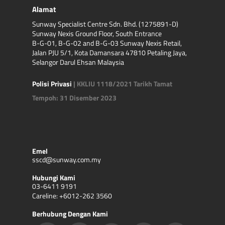
Alamat
Sunway Specialist Centre Sdn. Bhd. (1275891-D)
Sunway Nexis Ground Floor, South Entrance
B-G-01, B-G-02 and B-G-03 Sunway Nexis Retail,
Jalan PJU 5/1, Kota Damansara 47810 Petaling Jaya,
Selangor Darul Ehsan Malaysia
Polisi Privasi
| KKLIU 1118/2021 Tarikh Tamat
Tempoh: 31 Disember 2023
Emel
sscd@sunway.com.my
Hubungi Kami
03-6411 9191
Careline: +6012-262 3560
Berhubung Dengan Kami