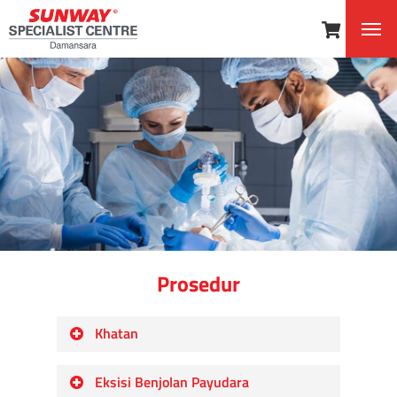
Prosedur
Khatan
Khatan adalah pembedahan membuang
Eksisi Benjolan Payudara
kulup yang menutup hujung zakar dan