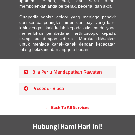
ligamen, tendon, otot, dan saraf anda,
membolehkan anda bergerak, bekerja, dan aktif.
Ortopedik adalah doktor yang menjaga pesakit
dari semua peringkat umur, dari bayi yang baru
lahir dengan kaki kelab kepada atlet muda yang
memerlukan pembedahan arthroscopic kepada
orang tua dengan arthritis. Mereka dikhaskan
untuk menjaga kanak-kanak dengan kecacatan
tulang belakang dan anggota badan.
Bila Perlu Mendapatkan Rawatan
Kecederaan muskuloskeletal
Prosedur Biasa
Sakit, kekakuan, atau
ketidakselesaan dalam otot, sendi
Patah tulang dan kecederaan
dan tulang.
← Back To All Services
Kecederaan plat pertumbuhan turbo
Pelbagai gerakan anda berkurangan
pada kanak-kanak
Rasa tidak stabil semasa berjalan
Kecacatan anggota bawah dan
Hubungi Kami Hari Ini!
dan berdiri
Kontraktur