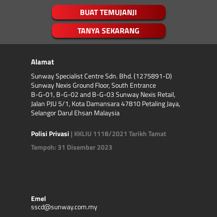
Kecederaan tisu lembut yang tidak
Ketaksamaan panjang anggota
BUAT TEMUJANJI
bertambah baik selepas 48 jam.
bawah
Lutut ketukan
TANYA SEKARANG
Kaki tunduk
Kelab bola sepak / CTEV
Alamat
Flatfoot
Displasia perkembangan hip (DDH)
Sunway Specialist Centre Sdn. Bhd. (1275891-D)
Sunway Nexis Ground Floor, South Entrance
Epifisis femoral modal tergelincir
B-G-01, B-G-02 and B-G-03 Sunway Nexis Retail,
(SCFE)
Jalan PJU 5/1, Kota Damansara 47810 Petaling Jaya,
Penyakit Perthes
Selangor Darul Ehsan Malaysia
Sista ganglion
Jari pencetus
Polisi Privasi
| KKLIU 1118/2021 Tarikh Tamat
Sindrom terowong karpal
Tempoh: 31 Disember 2023
Tenosynovitis: de Quervain, siku
tenis
Osteoporosis
Emel
sscd@sunway.com.my