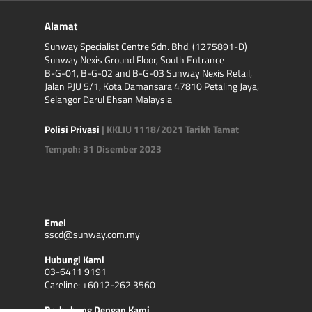
mendapati ada benjolan pada mulut
atau tekak; nafas berbau, mulut
Alamat
kering atau ulser lidah.
Sunway Specialist Centre Sdn. Bhd. (1275891-D)
Jika anda mengalami jangkitan
Sunway Nexis Ground Floor, South Entrance
telinga; hilang pendengaran, pening,
B-G-01, B-G-02 and B-G-03 Sunway Nexis Retail,
Jalan PJU 5/1, Kota Damansara 47810 Petaling Jaya,
atau terdengar deringan di telinga;
Selangor Darul Ehsan Malaysia
terasa sakit atau ada benjolan di
leher; atau lain-lain ketidakselesaan
Polisi Privasi
| KKLIU 1118/2021 Tarikh Tamat
di telinga, muka atau leher.
Tempoh: 31 Disember 2023
Jika anda mendapati sebarang
ketumbuhan, bengkak atau sakit di
sekitar kawasan kepala atau
Jika anda kerap bernafas melalui
Emel
mulut; sukar untuk tidur atau
sscd@sunway.com.my
bercakap; atau mengalami alahan,
sakit kepala dan migrain.
Hubungi Kami
03-6411 9191
Careline: +6012-262 3560
Berhubung Dengan Kami