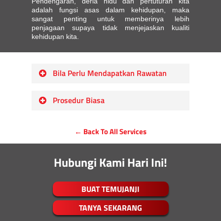
Pendengaran, deria hidu dan pertuturan kita
adalah fungsi asas dalam kehidupan, maka
sangat penting untuk memberinya lebih
penjagaan supaya tidak menjejaskan kualiti
kehidupan kita.
Bila Perlu Mendapatkan Rawatan
Jika anda ada simptom seperti
Prosedur Biasa
hidung tersumbat dan berdarah, dan
leher membengkak. Ini mungkin
Adenotonsilektomi (Kes Terpilih)
menandakan karsinoma
← Back To All Services
Biopsi Eksisi (Lesi Leher)
nasofaringeal yang biasa dilihat
Miringotomi
pada penduduk Malaysia. Endoskop
Miringoplasti
Hubungi Kami Hari Ini!
hidung boleh mengesan kanser
Kauteri (Lecuhan) Hidung
lebih awal.
Pembuangan Jasad Asing
BUAT TEMUJANJI
Jika anda mengalami sakit tekak
Pembersihan Lelilin Telinga
atau suara serak yang
Lidah Terikat
TANYA SEKARANG
berpanjangan; refluks yang kerap;